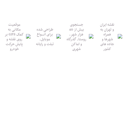
نقشه ایران
جستجوی
موقعیت
و تهران به
بیش از 40
طراحی شده
مکانی به
همراه
هزار شهر،
برای انــــواع
کمک GPS بر
شهرها و
روستا، گذرگاه
موبایل،
روی نقشه و
جاده های
و اماکن
تبلت و رایانه
پایش حرکت
کشور
شهری
خودرو