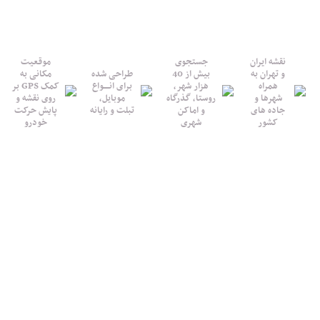
نقشه ایران
جستجوی
موقعیت
و تهران به
بیش از 40
طراحی شده
مکانی به
همراه
هزار شهر،
برای انــــواع
کمک GPS بر
شهرها و
روستا، گذرگاه
موبایل،
روی نقشه و
جاده های
و اماکن
تبلت و رایانه
پایش حرکت
کشور
شهری
خودرو